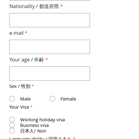
Nationality / 都道府県
e-mail
Your age / 年齢
Sex / 性別
*
Male
Female
Your Visa
*
Working holiday visa
Business visa
日本人/ Non
必
Language ability / 語学スキル
*