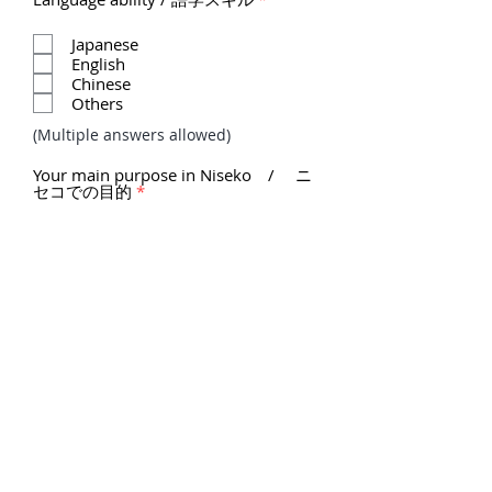
須
項
Japanese
目
English
Chinese
Others
(Multiple answers allowed)
Your main purpose in Niseko / ニ
必
セコでの目的
*
須
項
Skiing
目
Snow boarding
Language study
Others
(Multiple answers allowed)
Tell us about yourself / 自己
紹介